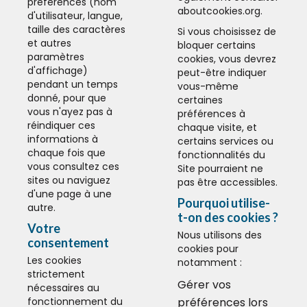
préférences (nom
aboutcookies.org
.
d'utilisateur, langue,
taille des caractères
Si vous choisissez de
et autres
bloquer certains
paramètres
cookies, vous devrez
d'affichage)
peut-être indiquer
pendant un temps
vous-même
donné, pour que
certaines
vous n'ayez pas à
préférences à
réindiquer ces
chaque visite, et
informations à
certains services ou
chaque fois que
fonctionnalités du
vous consultez ces
Site pourraient ne
sites ou naviguez
pas être accessibles.
d'une page à une
Pourquoi utilise-
autre.
t-on des cookies ?
Votre
Nous utilisons des
consentement
cookies pour
Les cookies
notamment :
strictement
Gérer vos
nécessaires au
fonctionnement du
préférences lors